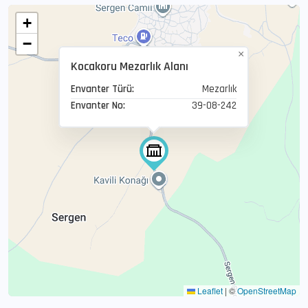
+
−
×
Kocakoru Mezarlık Alanı
Envanter Türü:
Mezarlık
Envanter No:
39-08-242
Leaflet
|
©
OpenStreetMap