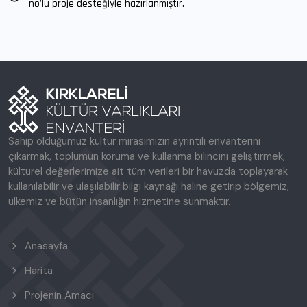
no'lu proje desteğiyle hazırlanmıştır.
Sahip olduğumuz kültür mirasımızın ayrıntılı envanterini
çıkarmak, toplumun koruma ve kullanma bilincini geliştirmek,
kültürel değerlerimize ait tüm verileri bir havuzda toplayarak
kullanılabilir ve ulaşılabilir bilgi kaynağı haline getirip bölgemiz,
ülkemiz ve bütün insanlığın hizmetine sunmaktır.
Anasayfa
Harita
Projenin Amacı