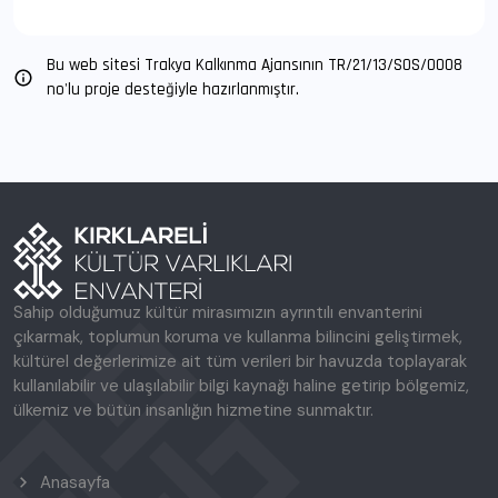
Bu web sitesi Trakya Kalkınma Ajansının TR/21/13/SOS/O008
no'lu proje desteğiyle hazırlanmıştır.
Sahip olduğumuz kültür mirasımızın ayrıntılı envanterini
çıkarmak, toplumun koruma ve kullanma bilincini geliştirmek,
kültürel değerlerimize ait tüm verileri bir havuzda toplayarak
kullanılabilir ve ulaşılabilir bilgi kaynağı haline getirip bölgemiz,
ülkemiz ve bütün insanlığın hizmetine sunmaktır.
Anasayfa