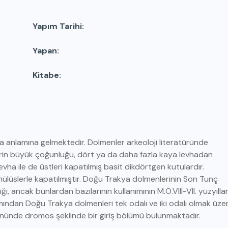
Yapım Tarihi
Yapan
Kitabe
a anlamına gelmektedir. Dolmenler arkeoloji literatüründe
erin büyük çoğunluğu, dört ya da daha fazla kaya levhadan
vha ile de üstleri kapatılmış basit dikdörtgen kutulardır.
ülüslerle kapatılmıştır. Doğu Trakya dolmenlerinin Son Tunç
iği, ancak bunlardan bazılarının kullanımının M.Ö.VIII-VII. yüzyılla
ımından Doğu Trakya dolmenleri tek odalı ve iki odalı olmak üze
 önünde dromos şeklinde bir giriş bölümü bulunmaktadır.