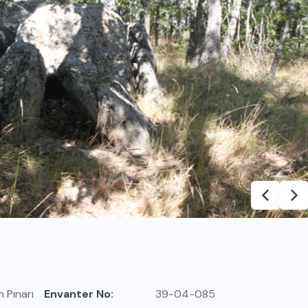
 Pınarı
Envanter No
39-04-085