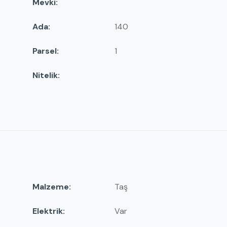
Mevki
Ada
140
Parsel
1
Nitelik
Malzeme
Taş
Elektrik
Var