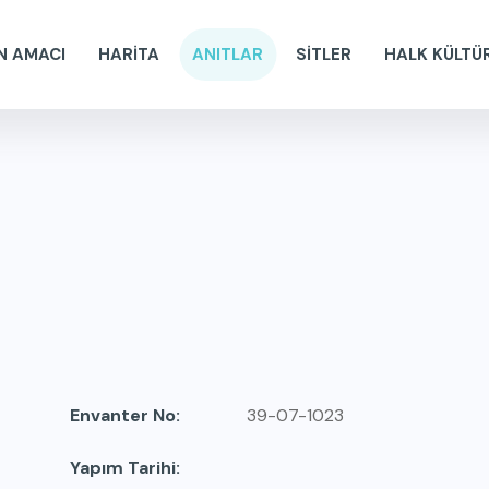
N AMACI
HARİTA
ANITLAR
SİTLER
HALK KÜLTÜ
Envanter No
39-07-1023
Yapım Tarihi