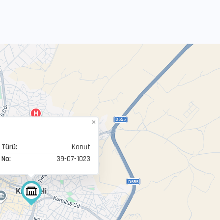
×
 Türü:
Konut
 No:
39-07-1023