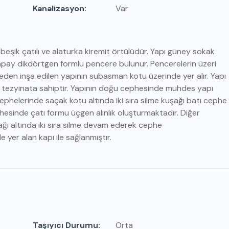
Kanalizasyon
Var
ı, beşik çatılı ve alaturka kiremit örtülüdür. Yapı güney sokak
yapay dikdörtgen formlu pencere bulunur. Pencerelerin üzeri
den inşa edilen yapının subasman kotu üzerinde yer alır. Yapı
i tezyinata sahiptir. Yapının doğu cephesinde muhdes yapı
ephelerinde saçak kotu altında iki sıra silme kuşağı batı cephe
esinde çatı formu üçgen alınlık oluşturmaktadır. Diğer
ğı altında iki sıra silme devam ederek cephe
 yer alan kapı ile sağlanmıştır.
Taşıyıcı Durumu
Orta