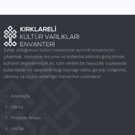
Sahip olduğumuz kültür mirasımızın ayrıntılı envanterini
çıkarmak, toplumun koruma ve kullanma bilincini geliştirmek,
kültürel değerlerimize ait tüm verileri bir havuzda toplayarak
kullanılabilir ve ulaşılabilir bilgi kaynağı haline getirip bölgemiz,
ülkemiz ve bütün insanlığın hizmetine sunmaktır.
Anasayfa
Harita
Projenin Amacı
Anıtlar