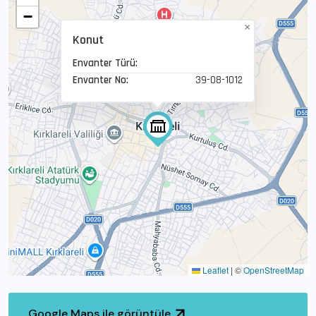
−
×
Konut
Envanter Türü:
Envanter No:
39-08-1012
Leaflet
|
©
OpenStreetMap
Google Maps ile görüntüle