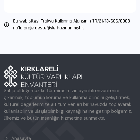
Bu web sitesi Trakya Kalkınma Ajansının TR/21/13/SOS/O008
no'lu proje desteğiyle hazırlanmıştır.
Sahip olduğumuz kültür mirasımızın ayrıntılı envanterini
çıkarmak, toplumun koruma ve kullanma bilincini geliştirmek,
kültürel değerlerimize ait tüm verileri bir havuzda toplayarak
kullanılabilir ve ulaşılabilir bilgi kaynağı haline getirip bölgemiz,
ülkemiz ve bütün insanlığın hizmetine sunmaktır.
Anasayfa